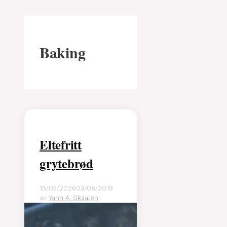
Baking
Eltefritt
grytebrød
15/03/2026
03/06/2018
av
Yann A. Skaalen