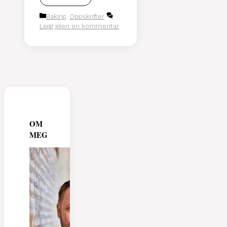
Kategorier
Baking
,
Oppskrifter
Legg igjen en kommentar
OM
MEG