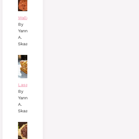
Wallenbergare
By
Yann
A.
Skaalen
Lasagne
By
Yann
A.
Skaalen