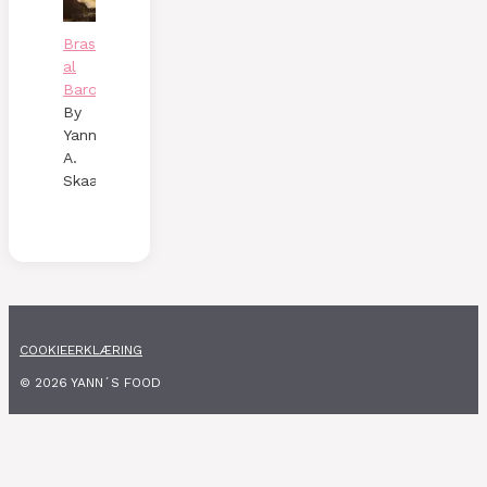
Brasato
al
Barolo
By
Yann
A.
Skaalen
COOKIEERKLÆRING
© 2026 YANN´S FOOD