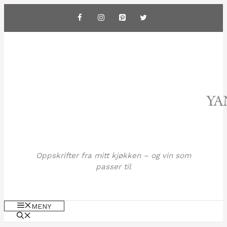
Hopp
til
innhold
Oppskrifter fra mitt kjøkken – og vin som
passer til
MENY