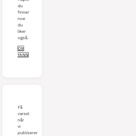
du
finner
noe
du
liker
også.
OM
YANN
Få
varsel
når
vi
publiserer