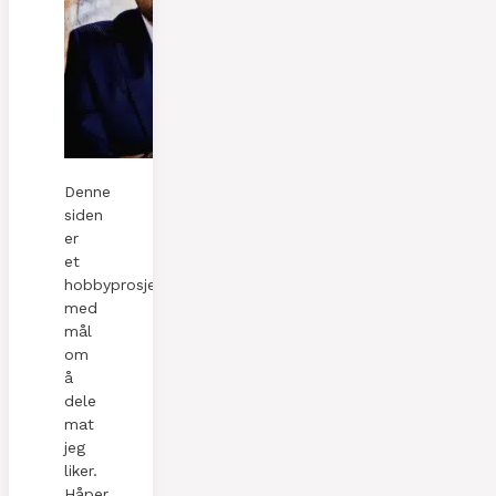
Denne
siden
er
et
hobbyprosjekt
med
mål
om
å
dele
mat
jeg
liker.
Håper