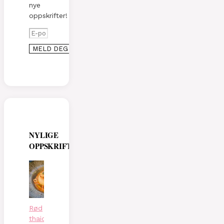
nye
oppskrifter!
NYLIGE
OPPSKRIFTER
Rød
thaicurry