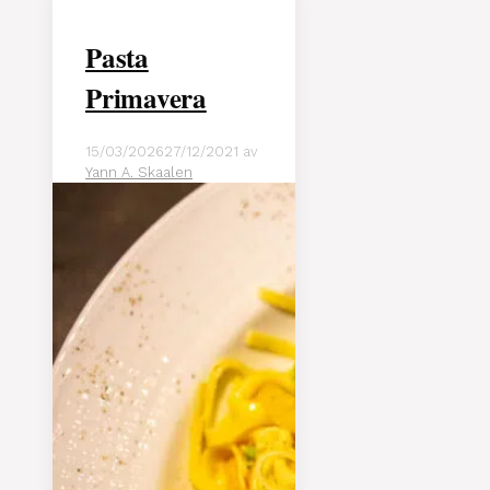
Pasta
Primavera
15/03/2026
27/12/2021
av
Yann A. Skaalen