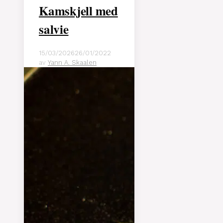
Kamskjell med
salvie
15/03/2026
26/01/2022
av
Yann A. Skaalen