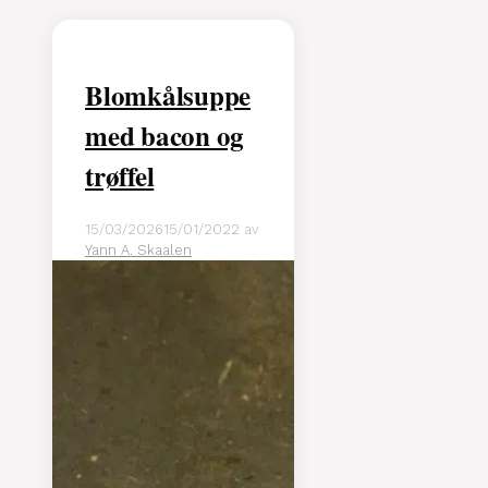
Blomkålsuppe
med bacon og
trøffel
15/03/2026
15/01/2022
av
Yann A. Skaalen