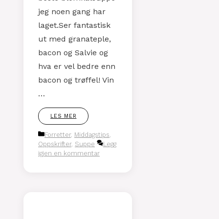
jeg noen gang har
laget.Ser fantastisk
ut med granateple,
bacon og Salvie og
hva er vel bedre enn
bacon og trøffel! Vin
…
LES MER
Kategorier
Forretter
,
Middagstips
,
Oppskrifter
,
Suppe
Legg
igjen en kommentar