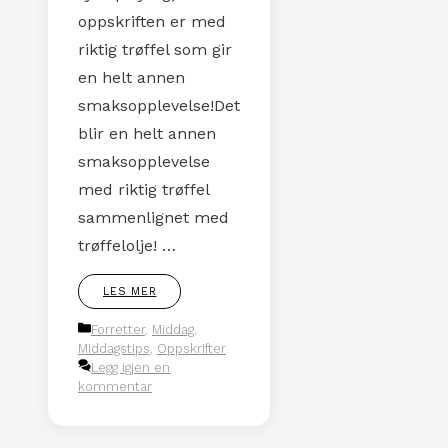
oppskriften er med
riktig trøffel som gir
en helt annen
smaksopplevelse!Det
blir en helt annen
smaksopplevelse
med riktig trøffel
sammenlignet med
trøffelolje! …
LES MER
Kategorier
Forretter
,
Middag
,
Middagstips
,
Oppskrifter
Legg igjen en
kommentar