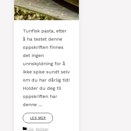
Tunfisk pasta, etter
å ha testet denne
oppskriften finnes
det ingen
unnskyldning for å
ikke spise sundt selv
om du har dårlig tid!
Holder du deg til
oppskriften har
denne …
LES MER
Kategorier
Fisk
,
Middag
,