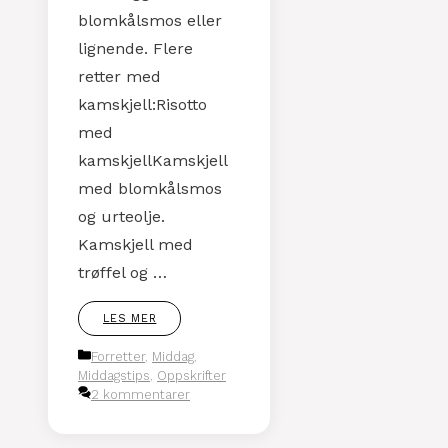
blomkålsmos eller
lignende. Flere
retter med
kamskjell:Risotto
med
kamskjellKamskjell
med blomkålsmos
og urteolje.
Kamskjell med
trøffel og …
LES MER
Kategorier
Forretter
,
Middag
,
Middagstips
,
Oppskrifter
2 kommentarer