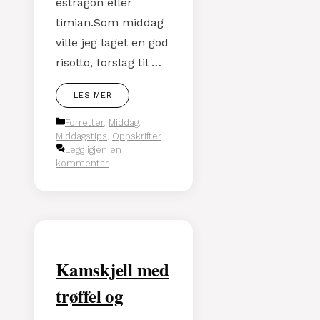
estragon eller
timian.Som middag
ville jeg laget en god
risotto, forslag til …
LES MER
Kategorier
Forretter
,
Middag
,
Middagstips
,
Oppskrifter
Legg igjen en
kommentar
Kamskjell med
trøffel og