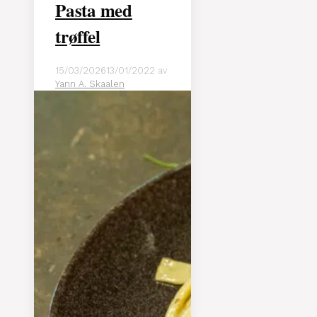
Pasta med
trøffel
15/03/2026
13/01/2022
av
Yann A. Skaalen