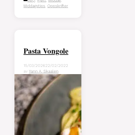
BBQ
,
Kjøtt
,
Middag
,
Middagstips
,
Oppskrifter
Pasta Vongole
15/03/2026
22/02/2022
av
Yann A. Skaalen