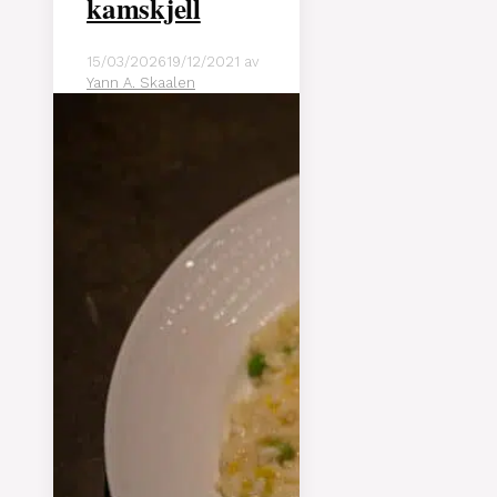
kamskjell
15/03/2026
19/12/2021
av
Yann A. Skaalen