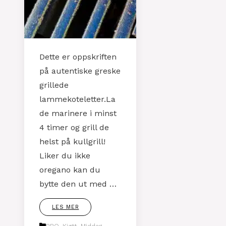
Dette er oppskriften
på autentiske greske
grillede
lammekoteletter.La
de marinere i minst
4 timer og grill de
helst på kullgrill!
Liker du ikke
oregano kan du
bytte den ut med …
LES MER
Kategorier