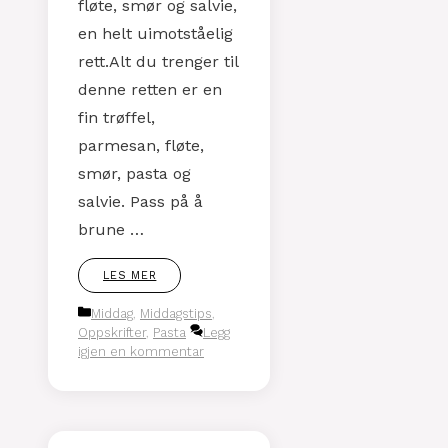
fløte, smør og salvie,
en helt uimotståelig
rett.Alt du trenger til
denne retten er en
fin trøffel,
parmesan, fløte,
smør, pasta og
salvie. Pass på å
brune …
LES MER
Kategorier
Middag
,
Middagstips
,
Oppskrifter
,
Pasta
Legg
igjen en kommentar