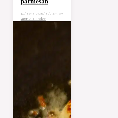
parmesan
10/03/2026
19/01/2022
av
Yann A. Skaalen