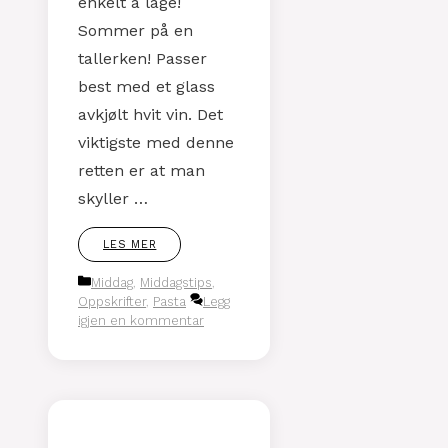
enkelt å lage!
Sommer på en
tallerken! Passer
best med et glass
avkjølt hvit vin. Det
viktigste med denne
retten er at man
skyller …
LES MER
Kategorier
Middag
,
Middagstips
,
Oppskrifter
,
Pasta
Legg
igjen en kommentar