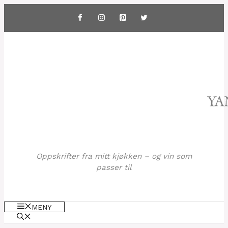
Hopp
til
innhold
Oppskrifter fra mitt kjøkken – og vin som
passer til
MENY