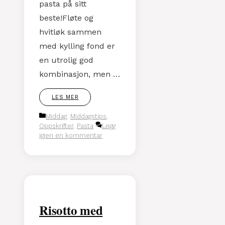
pasta på sitt
beste!Fløte og
hvitløk sammen
med kylling fond er
en utrolig god
kombinasjon, men …
LES MER
Kategorier
Middag
,
Middagstips
,
Oppskrifter
,
Pasta
Legg
igjen en kommentar
Risotto med