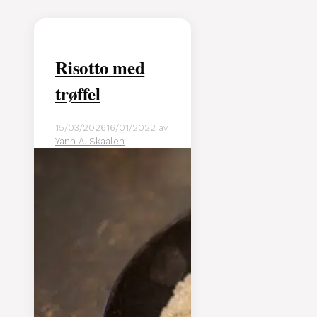
Risotto med
trøffel
15/03/2026
16/01/2022
av
Yann A. Skaalen