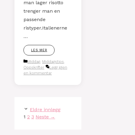
man lager risotto
trenger man en
passende
ristyper.Italienerne
…
LES MER
Kategorier
Middag
,
Middagstips
,
Oppskrifter
Legg igjen
en kommentar
Eldre innlegg
Side
Side
Side
1
2
3
Neste
→