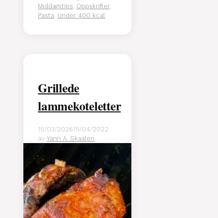
Middagstips
,
Oppskrifter
,
Pasta
,
Under 400 kcal
Grillede
lammekoteletter
15/03/2026
15/04/2022
av
Yann A. Skaalen