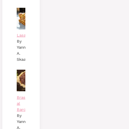
Lasagne
By
Yann
A.
Skaalen
Brasato
al
Barolo
By
Yann
A.