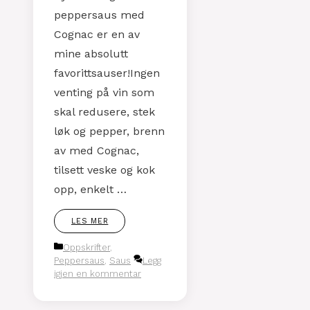
peppersaus med
Cognac er en av
mine absolutt
favorittsauser!Ingen
venting på vin som
skal redusere, stek
løk og pepper, brenn
av med Cognac,
tilsett veske og kok
opp, enkelt …
LES MER
Kategorier
Oppskrifter
,
Peppersaus
,
Saus
Legg
igjen en kommentar