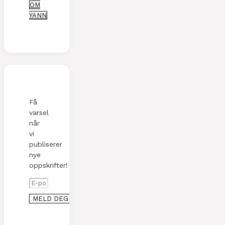
OM
YANN
Få
varsel
når
vi
publiserer
nye
oppskrifter!