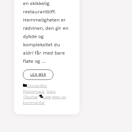
en skikkelig
restaurantbiff.
Hemmeligheten er
rødvinen, den gir en
dybde og
kompleksitet du
aldri får med bare
fløte og …
LES MER
Kategorier
Oppskrifter
,
Peppersaus
,
Saus
,
Tilbehør
Legg igjen en
kommentar