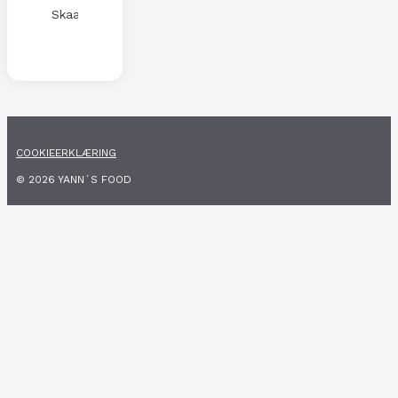
Skaalen
COOKIEERKLÆRING
© 2026 YANN´S FOOD