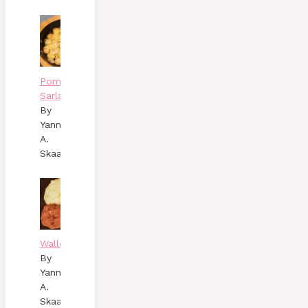
Pommes
Sarladaises
By
Yann
A.
Skaalen
Wallenbergare
By
Yann
A.
Skaalen