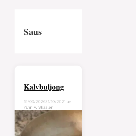
Saus
Kalvbuljong
15/03/2026
31/10/2021
av
Yann A. Skaalen