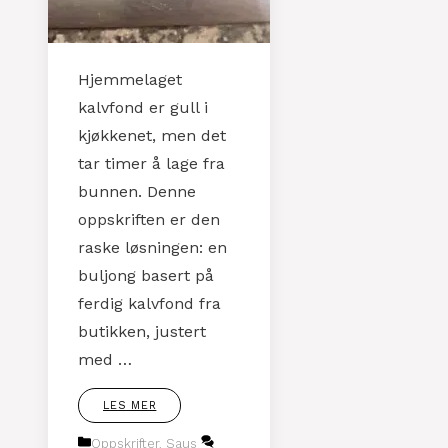
Hjemmelaget
kalvfond er gull i
kjøkkenet, men det
tar timer å lage fra
bunnen. Denne
oppskriften er den
raske løsningen: en
buljong basert på
ferdig kalvfond fra
butikken, justert
med …
LES MER
Kategorier
Oppskrifter
,
Saus