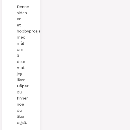
Denne
siden
er
et
hobbyprosjekt
med
mål
om
å
dele
mat
jeg
liker.
Håper
du
finner
noe
du
liker
også.