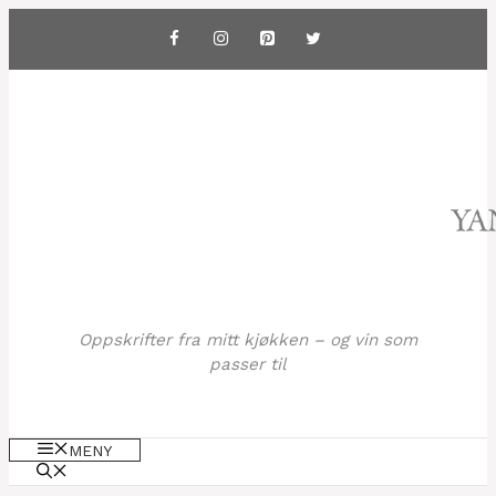
Hopp
til
innhold
Oppskrifter fra mitt kjøkken – og vin som
passer til
MENY