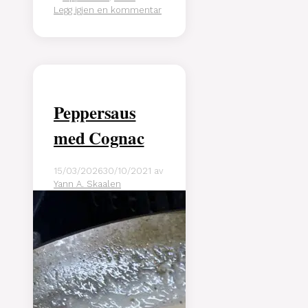
Legg igjen en kommentar
Peppersaus
med Cognac
15/03/2026
30/10/2021
av
Yann A. Skaalen