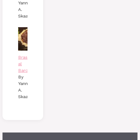
Yann
A.
Skaalen
Brasato
al
Barolo
By
Yann
A.
Skaalen