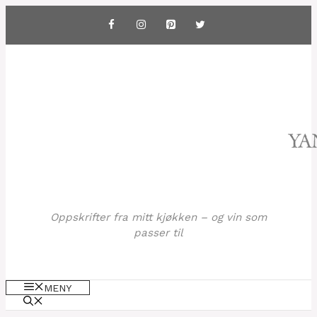
Hopp
til
innhold
Oppskrifter fra mitt kjøkken – og vin som
passer til
MENY