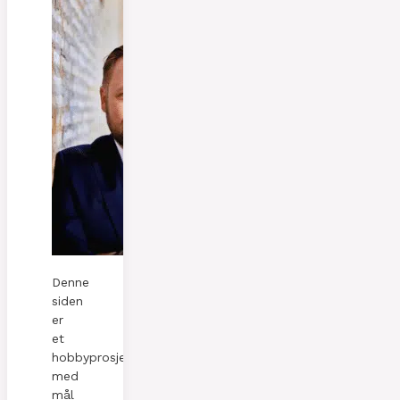
Denne
siden
er
et
hobbyprosjekt
med
mål