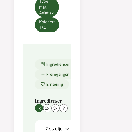
Type
mat:
Asiatisk
Kalorier:
124
Ingredienser
Fremgangsmåte
Ernæring
Ingredienser
Fremgangsmåte
1x
2x
3x
?
stek hvitløken i ca.
1 minutt med 1 ts
2
ss
olje
soja.