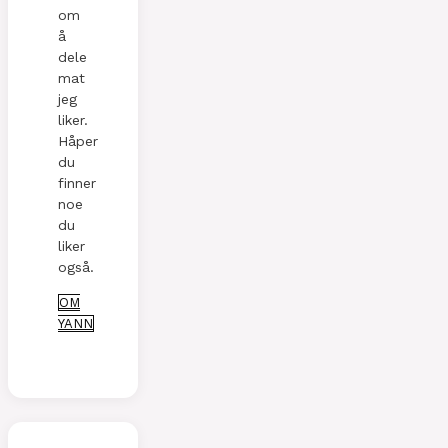
om
å
dele
mat
jeg
liker.
Håper
du
finner
noe
du
liker
også.
OM
YANN