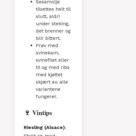
Sesamolje
tilsettes helt til
slutt, aldri
under steking,
det brenner og
blir bittert.
Prøv med
svinekam,
svinefilet eller
til og med ribs
med kjøttet
skjært av, alle
variantene
fungerer.
🍷 Vintips
Riesling (Alsace)
:
Stekt ris med