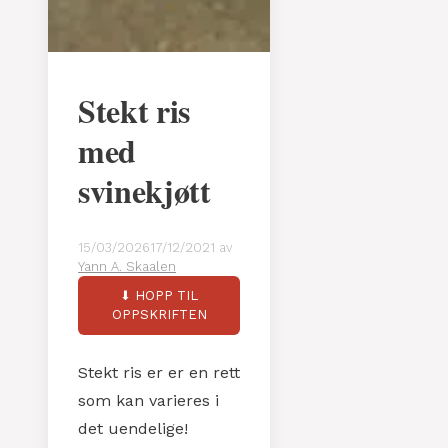
Stekt ris
med
svinekjøtt
15/03/2026
17/12/2021
av
Yann A. Skaalen
⬇ HOPP TIL
OPPSKRIFTEN
Stekt ris er er en rett
som kan varieres i
det uendelige!