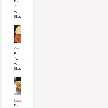
By
Yann
A.
Skaalen
Wallenbergare
By
Yann
A.
Skaalen
Lasagne
By