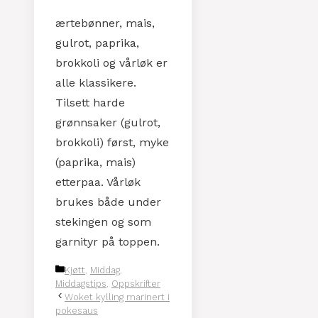
ærtebønner, mais,
gulrot, paprika,
brokkoli og vårløk er
alle klassikere.
Tilsett harde
grønnsaker (gulrot,
brokkoli) først, myke
(paprika, mais)
etterpaa. Vårløk
brukes både under
stekingen og som
garnityr på toppen.
Kategorier
Kjøtt
,
Middag
,
Middagstips
,
Oppskrifter
Woket kylling marinert i
pokesaus