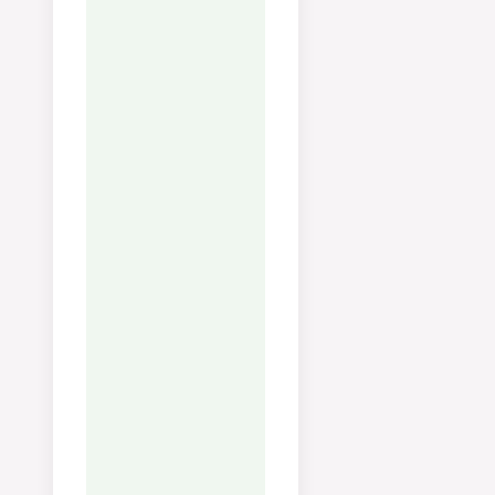
Transfett:
1
g
Kolesterol:
114
mg
Natrium:
312
mg
Kalium:
384
mg
Fiber:
1
g
Sukker:
3
g
Vitamin A:
350
IU
Vitamin C:
38
mg
Kalsium:
29
mg
Jern:
1
mg
Prøvd denne
oppskriften?