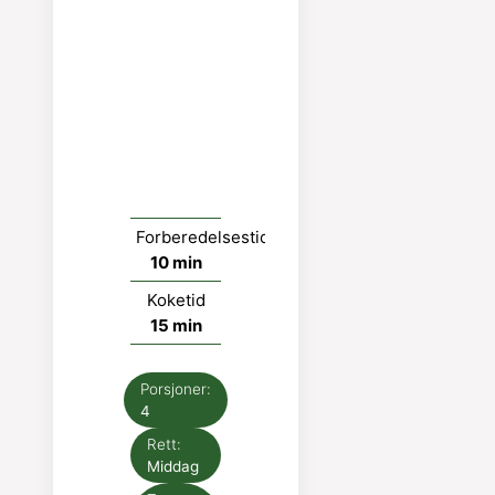
Forberedelsestid
minutter
10
min
Koketid
minutter
15
min
Porsjoner:
4
Rett:
Middag