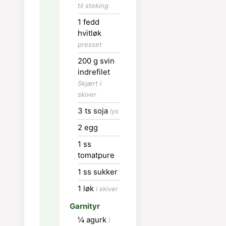
til steking
Tilsett svin
1
fedd
indrefilet og stek
hvitløk
på middels varme i
presset
5 minminutter.
200
g
svin
Ha rå egg i woken
indrefilet
og rør kraftig rundt
Skjært i
i ca 2 minutter.
skiver
3
ts
soja
lys
Ha i tompatpure,
sukker, resten av
2
egg
sojasausen og løk,
1
ss
stek i 1 minutt.
tomatpure
Tilsett risen og la
1
ss
sukker
den steke på lav
1
løk
i skiver
varme i ca. 5
minutter, rør rundt
Garnityr
så fargen fra
¼
agurk
i