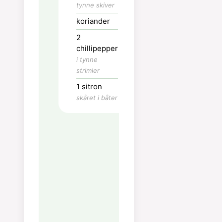
tomatpuren farger
tynne skiver
risen.
koriander
Garner med agurk,
2
chilli og koriander.
chillipepper
Press sitron over.
i tynne
strimler
Ernæring
1
sitron
skåret i båter
Kalorier:
124
kcal
Karbohydrater:
6
g
Protein:
14
g
Fett:
5
g
Mettet fett:
1
g
Flerumettet fett:
1
g
Enumettet fett:
2
g