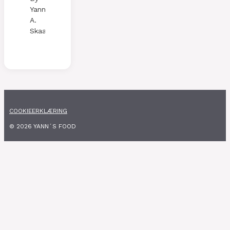
Yann
A.
Skaalen
COOKIEERKLÆRING
© 2026 YANN´S FOOD