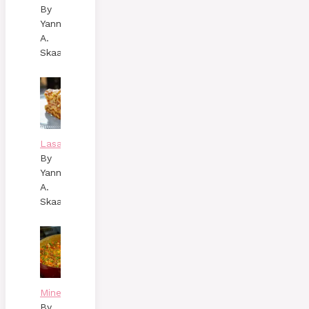
By
Yann
A.
Skaalen
Lasagne
By
Yann
A.
Skaalen
Minestronesoppa
By