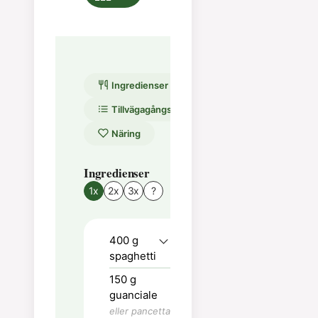
Ingredienser
Tillvägagångssätt
Näring
Ingredienser
Tillvägagångssätt
1x
2x
3x
?
Koka upp en
stor kastrull
400
g
med ordentligt
spaghetti
saltat
pastavatten.
150
g
guanciale
Stek guancialen
eller pancetta