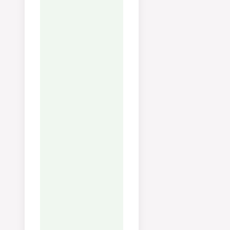
svartpeppar i en
skål. Tillsätt
blandningen i
pannan och rör
snabbt tills
såsen blir
krämig.
Servera
omedelbart
med guanciale
på toppen.
Näring
Serving:
1
g
Kalorier:
222
kcal