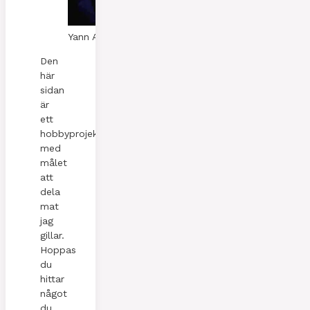
Yann A. Skaalen
Den
här
sidan
är
ett
hobbyprojekt
med
målet
att
dela
mat
jag
gillar.
Hoppas
du
hittar
något
du