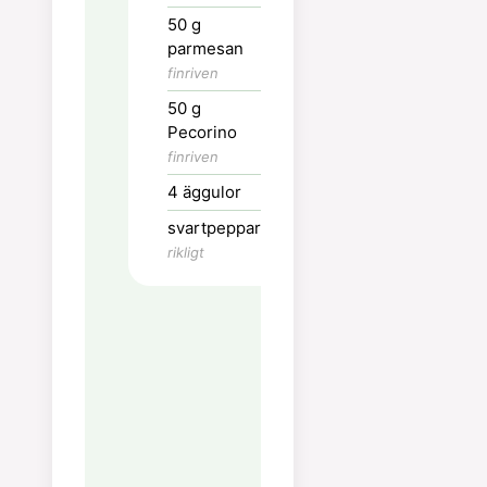
i en stor
50
g
stekpanna tills
parmesan
den är krispig.
finriven
Ta ut guancialen
50
g
ur pannan men
Pecorino
låt fettet vara
finriven
kvar.
4
äggulor
När pastan har
svartpeppar
ca 3 minuter
rikligt
kvar att koka, ta
ut ca 3 dl
pastavatten och
tillsätt det i
stekpannan
med
guancialefetat.
Lägg den