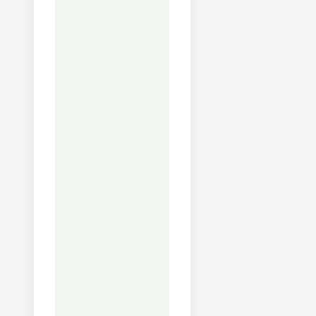
halvkokta
pastan i
stekpannan. Låt
vattnet koka in i
pastan, som
man gör med
risotto, tills
pastan är al
dente.
Ta bort pannan
från värmen och
låt den svalna
lite. Blanda
finriven
parmesan,
Pecorino,
äggulor och
mycket