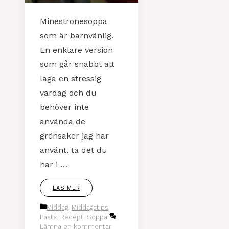
Minestronesoppa
som är barnvänlig.
En enklare version
som går snabbt att
laga en stressig
vardag och du
behöver inte
använda de
grönsaker jag har
använt, ta det du
har i …
LÄS MER
Kategorier
Middag
,
Middagstips
,
Pasta
,
Recept
,
Soppa
Lämna en kommentar