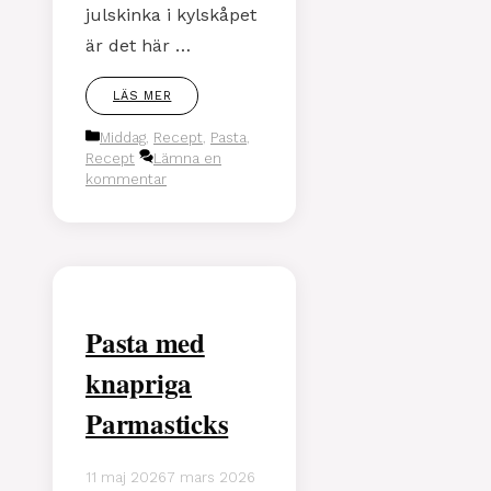
julskinka i kylskåpet
är det här …
LÄS MER
Kategorier
Middag
,
Recept
,
Pasta
,
Recept
Lämna en
kommentar
Pasta med
knapriga
Parmasticks
11 maj 2026
7 mars 2026