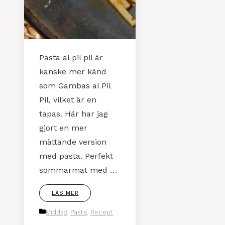
Pasta al pil pil är
kanske mer känd
som Gambas al Pil
Pil, vilket är en
tapas. Här har jag
gjort en mer
mättande version
med pasta. Perfekt
sommarmat med …
LÄS MER
Kategorier
Middag
,
Pasta
,
Recept