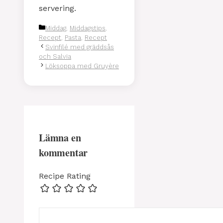
servering.
Kategorier
Middag
,
Middagstips
,
Recept
,
Pasta
,
Recept
Svinfilé med gräddsås
och Salvia
Löksoppa med Gruyère
Lämna en
kommentar
Recipe Rating
Kommentar