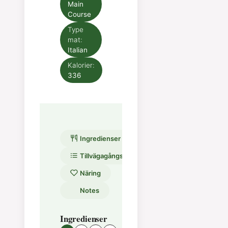
Main
Course
Type
mat:
Italian
Kalorier:
336
Ingredienser
Tillvägagångssätt
Näring
Notes
Ingredienser
Tillvägagångssätt