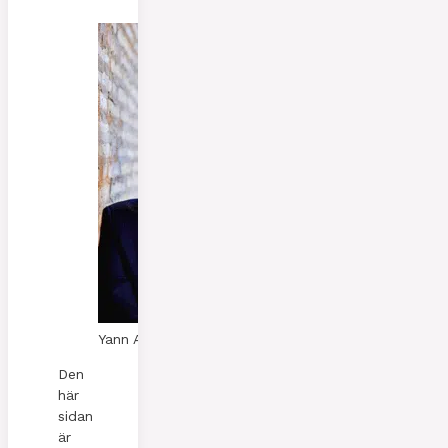
Yann A. Skaalen
Den
här
sidan
är