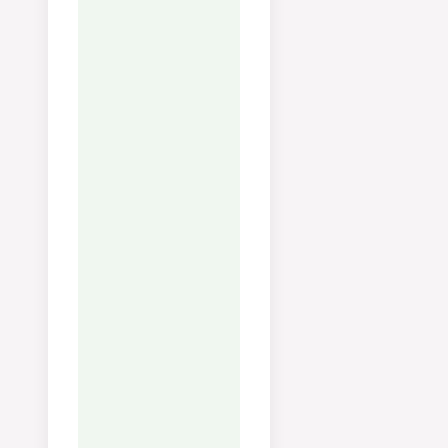
Servera.
Näring
Kalorier:
336
kcal
Kolhydrater:
10
g
Protein:
17
g
Fett:
21
g
Mättat fett:
12
g
Fleromättat fett:
1
g
Enkelomättat fett:
6
g
Kolesterol:
104
mg
Natrium:
388
mg
Kalium:
544
mg