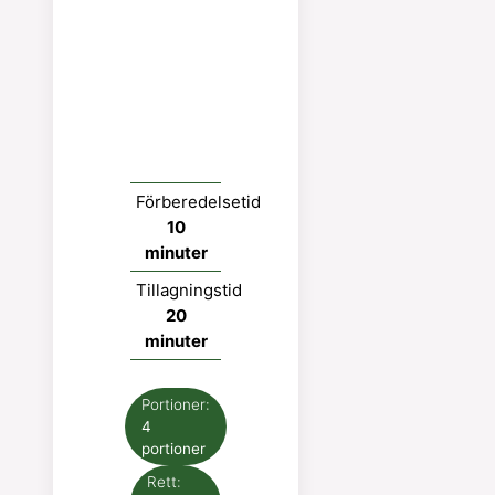
Förberedelsetid
minuter
10
minuter
Tillagningstid
minuter
20
minuter
Portioner:
4
portioner
Rett: