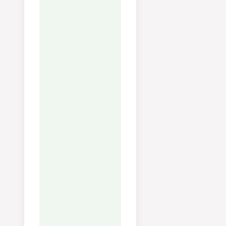
Fiber:
1
g
Socker:
2
g
Vitamin A:
993
IU
Vitamin C:
20
mg
Kalcium:
77
mg
Järn:
5
mg
Anteckningar
Tips:
Kasta alla musslor
som är öppna före
tillagning och inte
stänger sig vid beröring,
och alla som inte öppnar
sig efter tillagning.
Förvaring:
Äts