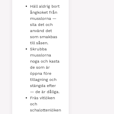
Häll aldrig bort
ångkoket från
musslorna —
sila det och
använd det
som smakbas
till såsen.
Skrubba
musslorna
noga och kasta
de som är
öppna före
tillagning och
stängda efter
— de är dåliga.
Fräs vitlöken
och
schalottenlöken