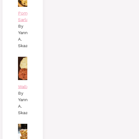
Pommes
Sarladaises
By
Yann
A.
Skaalen
Wallenbergare
By
Yann
A.
Skaalen