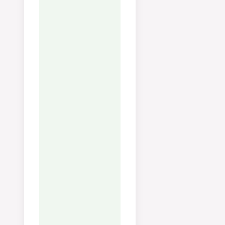
sig.
Plocka ut musslorna
ur skalen, behåll
några som
dekoration.
Tillsätt grädde till
vinet samt lite vatten
från pastan
(stärkelse för att få
tjockare sås), koka
upp och smaka av.
Häll av vattnet på
pastan och häll i den
i grytan med vin och
grädde, tillsätt
blåmusslor och rör
om.