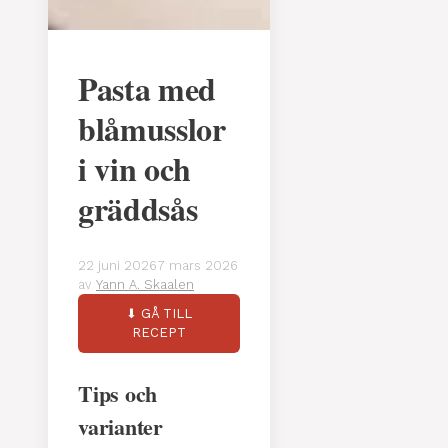
Pasta med
blåmusslor
i vin och
gräddsås
22 juni 2026
7 mars 2026
av
Yann A. Skaalen
⬇ GÅ TILL
RECEPT
Tips och
varianter