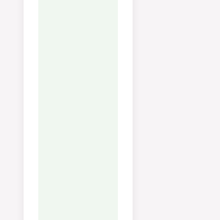
omedelbart,
skaldjurspasta värms
inte upp bra.
FAQ:
Använd ett torrt vitt
vin som sauvignon blanc
eller pinot grigio.
Har du provat det
här receptet?
Berätta hur det
smakade!