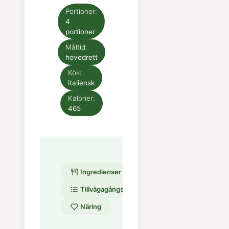
Portioner:
4
portioner
Måltid:
hovedrett
Kök:
italiensk
Kalorier:
465
Ingredienser
Tillvägagångssätt
Näring