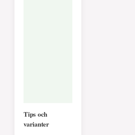
Järn:
5
mg
Har du provat
här recepte
Berätta hur de
smakade!
Tips och
varianter