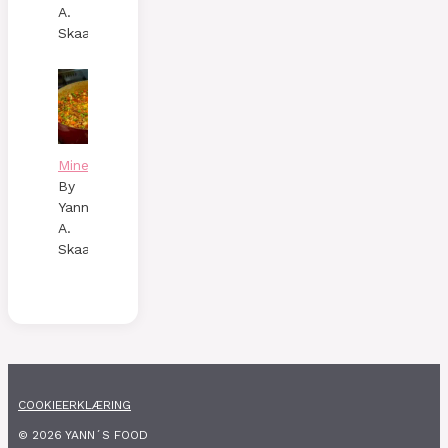
A.
Skaalen
Minestronesoppa
By
Yann
A.
Skaalen
COOKIEERKLÆRING
© 2026 YANN´S FOOD