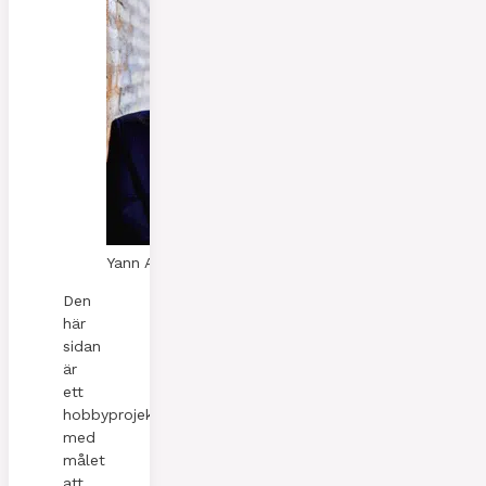
Yann A. Skaalen
Den
här
sidan
är
ett
hobbyprojekt
med
målet
att