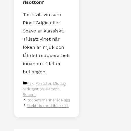
risotton?
Torrt vitt vin som
Pinot Grigio eller
Soave är klassiskt.
Tillsätt vinet när
löken är mjuk och
låt det reducera helt
innan du tillätter
buljongen.
Kategorier
Fisk
,
Förrätter
,
Middag
,
Middagstips
,
Recept
,
Recept
Rödbetsmarinerade ägg
Stekt ris med fläskkött