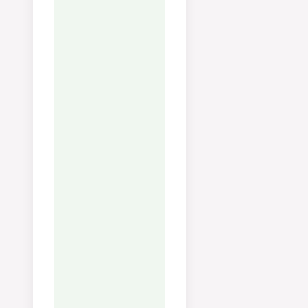
Avsluta med en
klick smör.
Smaka av med 
och peppar.
Lägg risotton 
tallrik och ska
försiktigt så d
fördelas fint.
Lägg på
kammusslorna
servera!
Näring
Kalorier:
465
kcal