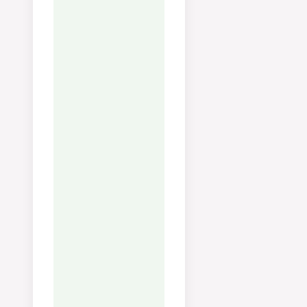
Kolhydrater:
70
g
Protein:
17
g
Fett:
8
g
Mättat fett:
4
g
Fleromättat fett:
Enkelomättat fett
Kolesterol:
17
mg
Natrium:
1322
mg
Kalium:
447
mg
Fiber:
5
g
Socker:
2
g
Vitamin A:
388
IU
Vitamin C:
20
mg
Kalcium:
330
mg