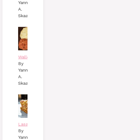
Yann
A.
Skaalen
Wallenbergare
By
Yann
A.
Skaalen
Lasagne
By
Yann