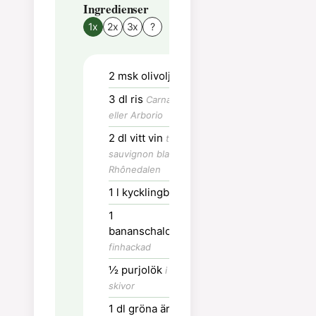
Ingredienser
Tillvägagångssätt
1x
2x
3x
?
Ha olivolja i en
rymlig panna e
2
msk
olivolja
kastrull.
3
dl
ris
Carnaroli
Värm buljongen
eller Arborio
separat kastrul
2
dl
vitt vin
t.ex.
Stek lök och
sauvignon blanc från
purjolök på låg
Rhônedalen
värme tills lök
1
l
kycklingbuljong
mjuk och blank
1
Tillsätt riset o
bananschalottenlök
det steka tills
finhackad
riskornen är
½
purjolök
i tunna
glansiga.
skivor
Tillsätt vinet –
1
dl
gröna ärtor