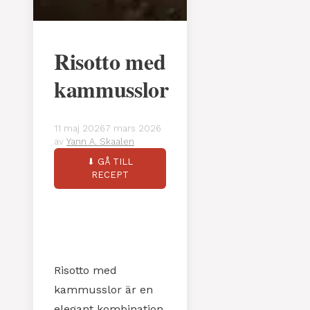
Risotto med
kammusslor
11 maj 2026
7 mars 2026
av
Yann A. Skaalen
⬇ GÅ TILL
RECEPT
Risotto med
kammusslor är en
elegant kombination