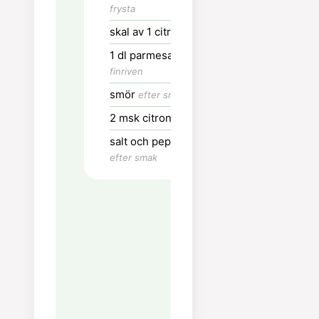
nu är det viktig
frysta
röra hela tiden
skal av 1 citron
zest
värmen.
1
dl
parmesan
Tillsätt buljong 
finriven
taget och rör 
smör
efter smak
tiden.
2
msk
citronsaft
Smaka på riset
salt och peppar
det har lite
efter smak
tuggmotstånd 
dags för nästa
Lägg i ärtor,
citronskal och
citronsaft.
Tillsätt parme
och rör om – se
att risotton int
för tjock.