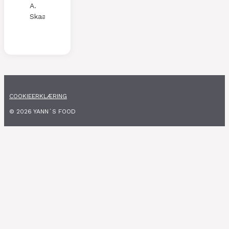
A.
Skaalen
COOKIEERKLÆRING
© 2026 YANN´S FOOD