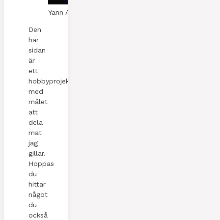
Yann A. Skaalen
Den
här
sidan
är
ett
hobbyprojekt
med
målet
att
dela
mat
jag
gillar.
Hoppas
du
hittar
något
du
också