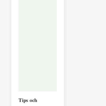
Kalcium:
22
mg
Järn:
1
mg
Har du provat det
här receptet?
Berätta hur det
smakade!
Tips och